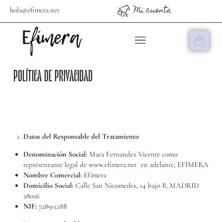
Mi cuenta
hola@efimera.net
HABLEMOS DE…
POLÍTICA DE PRIVACIDAD
Datos del Responsable del Tratamiento
Denominación Social:
Mara Fernandez Vicente como
representante legal de
www.efimera.net
en adelante, EFÍMERA
Nombre Comercial:
Efímera
Domicilio Social:
Calle San Nicomedes, 14 bajo B, MADRID
28026
NIF:
72891128B