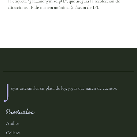
la etiqueta “gat._anonymizeIp();”, que asegura la recolección de
direcciones IP de manera anónima (máscara de IP).
J
oyas artesanales en plata de ley, joyas que nacen de cuentos.
Productos
Anillos
Collares